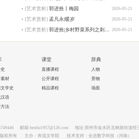
[艺术赏析]
郭进拴丨梅园
2026-05-21
[艺术赏析]
孟凡永|暖岁
2026-05-21
[艺术赏析]
郭进拴|乡村野菜系列之刺…
2026-05-21
库
课堂
辞典
学史
直播课程
人物
作素材
公开课程
景物
国文学史
精品课程
场面
代汉语
作方法
-65749446 邮箱:benliu1957@126.com 地址:郑州市金水区北林路街道
流文学网 版权所有 主办：奔流文学院 技术支持：
全息数字科技（河南）