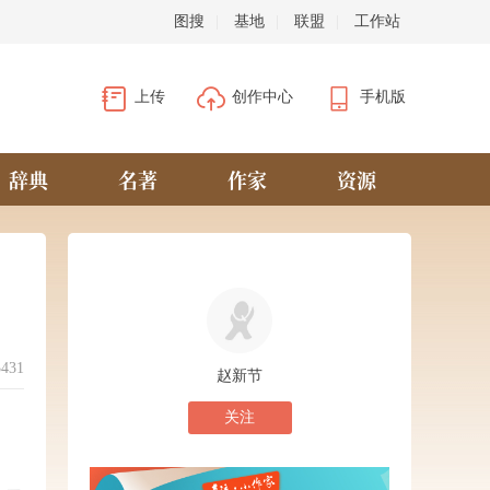
图搜
|
基地
|
联盟
|
工作站
上传
创作中心
手机版
辞典
名著
作家
资源
5431
赵新节
关注