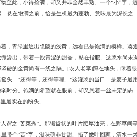
至此，小得盈满，却又并非全然丰熟。一个“小”字，
感，悬在饱满之前，恰是生机最为蓬勃、意味最为深长之
着，青绿里透出隐隐的浅黄，远看已是饱满的模样。凑
微微渗出，带着一股青涩的甜香，黏在指腹。这浆水尚未
坚硬的金黄尚有一线之隔。[农人老李]蹲在地头，眯着
摇头：“还得等，还得等哩。”这灌浆的当口，是麦子最
脆弱时分。饱满的希望就在眼前，却又悬着一丝未定的忐
心里最实在的盼头。
谓之“苦菜秀”。那锯齿状的叶片肥厚油亮，在野草间
里带个“苦”字，滋味确非甘甜。掐了嫩叶回家，清水一