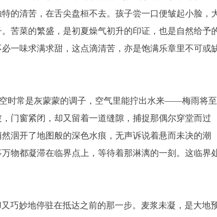
独特的清苦，在舌尖盘桓不去。孩子尝一口便皱起小脸，
子。苦菜的繁盛，是初夏燥气初升的印证，也是自然给予
不必一味求满求甜，这点滴清苦，亦是饱满乐章里不可或
时常是灰蒙蒙的调子，空气里能拧出水来——梅雨将至
被，门窗紧闭，却又留着一道缝隙，捕捉那偶尔穿堂而过
悄然洇开了地图般的深色水痕，无声诉说着悬而未决的潮
事万物都凝滞在临界点上，等待着那淋漓的一刻。这临界
又巧妙地停驻在抵达之前的那一步。麦浆未凝，是大地