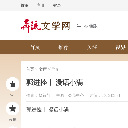
首页
|
注册
|
登录
标准版
首页
推荐
关注
视界
首页
>
文库
>详情
郭进拴丨 漫话小满
523
作者：赵新节 来源：会员中心 时间：2026-05-21
郭进拴丨 漫话小满
收藏