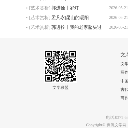
[艺术赏析]
郭进拴丨岁灯
2026-05-21
[艺术赏析]
孟凡永|昆山的暖阳
2026-05-21
[艺术赏析]
郭进拴丨我的老家鳌头过
2026-05-21
年…
文
文
写
中
文学联盟
古
写
电话:0371
Copyright© 奔