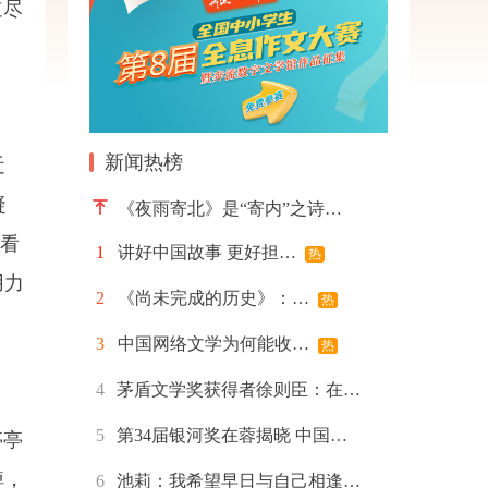
道尽
新闻热榜
近
凝
《夜雨寄北》是“寄内”之诗…
眼看
1
讲好中国故事 更好担…
热
用力
2
《尚未完成的历史》：…
热
3
中国网络文学为何能收…
热
4
茅盾文学奖获得者徐则臣：在…
5
第34届银河奖在蓉揭晓 中国…
亭亭
焯，
6
池莉：我希望早日与自己相逢…