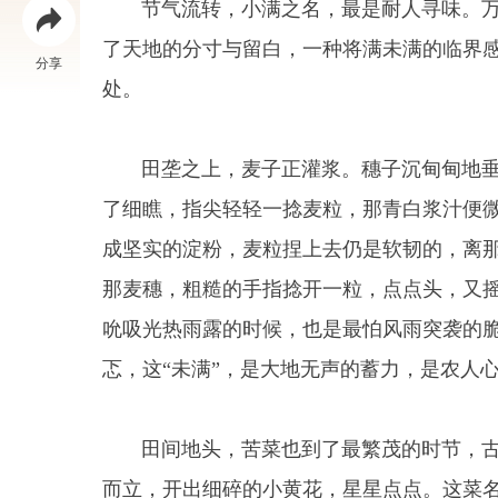
节气流转，小满之名，最是耐人寻味。万物
了天地的分寸与留白，一种将满未满的临界
分享
处。
田垄之上，麦子正灌浆。穗子沉甸甸地垂
了细瞧，指尖轻轻一捻麦粒，那青白浆汁便
成坚实的淀粉，麦粒捏上去仍是软韧的，离那
那麦穗，粗糙的手指捻开一粒，点点头，又摇
吮吸光热雨露的时候，也是最怕风雨突袭的
忑，这“未满”，是大地无声的蓄力，是农人
田间地头，苦菜也到了最繁茂的时节，古人
而立，开出细碎的小黄花，星星点点。这菜名