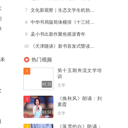
大
7
文化新观察｜生态文学生机勃…
的
8
中华书局版简体横排《十三经…
缺
9
孟小书出新作聚焦摇滚青年
10
《天津随谈》新书首发式暨读…
未
热门视频
第十五期奔流文学培
1
训
01:32
文学
处
《挽秋风》朗诵：刘
2
素霞
01:52
文学
预
《落雪的白》朗诵：
3