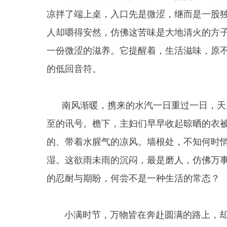
凉拌了端上桌，入口先是微涩，继而是一股
人却嚼得安然，仿佛这苦味是大地清火的方
一份微涩的滋养。它提醒着，生活滋味，原
的低回音符。
南风渐暖，携来的水汽一日重过一日，天空
至的讯号。檐下，主妇们早早收起晾晒的衣
的、带着水腥气的凉风。墙根处，不知何时
湿。这欲雨未雨的沉闷，最是磨人，仿佛万
的忍耐与期盼，何尝不是一种生活的常态？
小满时节，万物皆在奔赴圆满的路上，却