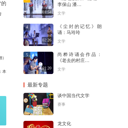
”的
李保山 潘…
01:54
命
文学
《尘封的记忆》朗
4
诵：马玲玲
02:26
文学
尚桦诗诵会作品：
5
翔）
《老去的村庄…
01:20
文学
：本
最新专题
谈中国当代文学
赛事
龙文化