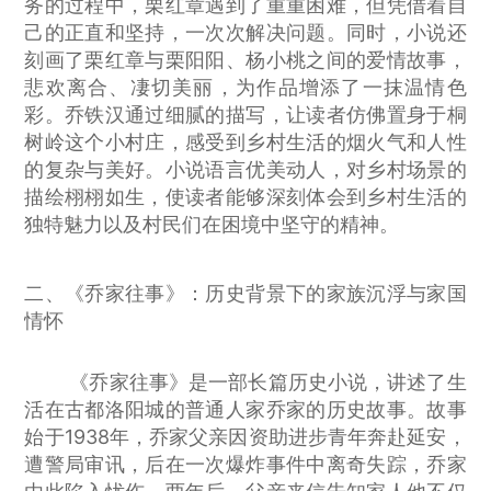
务的过程中，栗红章遇到了重重困难，但凭借着自
己的正直和坚持，一次次解决问题。同时，小说还
刻画了栗红章与栗阳阳、杨小桃之间的爱情故事，
悲欢离合、凄切美丽，为作品增添了一抹温情色
彩。乔铁汉通过细腻的描写，让读者仿佛置身于桐
树岭这个小村庄，感受到乡村生活的烟火气和人性
的复杂与美好。小说语言优美动人，对乡村场景的
描绘栩栩如生，使读者能够深刻体会到乡村生活的
独特魅力以及村民们在困境中坚守的精神。
二、《乔家往事》：历史背景下的家族沉浮与家国
情怀
《乔家往事》是一部长篇历史小说，讲述了生
活在古都洛阳城的普通人家乔家的历史故事。故事
始于1938年，乔家父亲因资助进步青年奔赴延安，
遭警局审讯，后在一次爆炸事件中离奇失踪，乔家