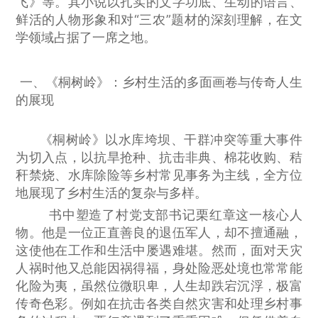
飞》等。其小说以扎实的文字功底、生动的语言、
鲜活的人物形象和对“三农”题材的深刻理解，在文
学领域占据了一席之地。
一、《桐树岭》：乡村生活的多面画卷与传奇人生
的展现
《桐树岭》以水库垮坝、干群冲突等重大事件
为切入点，以抗旱抢种、抗击非典、棉花收购、秸
秆禁烧、水库除险等乡村常见事务为主线，全方位
地展现了乡村生活的复杂与多样。
书中塑造了村党支部书记栗红章这一核心人
物。他是一位正直善良的退伍军人，却不擅通融，
这使他在工作和生活中屡遇难堪。然而，面对天灾
人祸时他又总能因祸得福，身处险恶处境也常常能
化险为夷，虽然位微职卑，人生却跌宕沉浮，极富
传奇色彩。例如在抗击各类自然灾害和处理乡村事