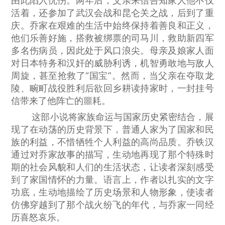
由此陷入忧伤。两年后，父亲来信告知家人他不仅
活着，还参加了武汉会战和昆仑关之战，后到了重
庆。乔家在艰难的生活中始终保持着善良和正义，
他们乐善好施，搭救被绑票的司马川，救助新四军
多名伤病员，因此处于风口浪尖。母亲及娘家人面
对日本特务和汉奸的威胁利诱，机智勇敢地与敌人
周旋，甚至抢救了“国宝”。然而，当父亲在夺取龙
陵、畹町战役胜利后欲回乡耕读持家时，一封挂号
信带来了他阵亡的噩耗。
这部小说将家族命运与国家历史紧密结合，展
现了在动荡的历史背景下，普通人家为了国家和民
族的利益，不惜牺牲个人利益的高尚品质。乔铁汉
通过对乔家故事的描写，生动地再现了那个特殊时
期的社会风貌和人们的生活状态，让读者深刻感受
到了家国情怀的力量。语言上，作者以扎实的文字
功底，生动地描绘了历史场景和人物形象，使读者
仿佛穿越到了那个战火纷飞的年代，与乔家一同经
历喜怒哀乐。