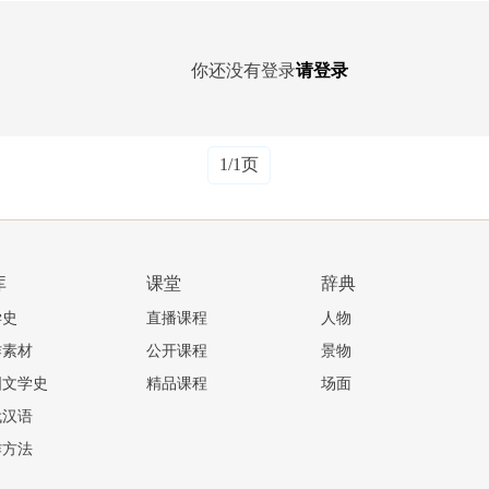
你还没有登录
请登录
1/1页
库
课堂
辞典
学史
直播课程
人物
作素材
公开课程
景物
国文学史
精品课程
场面
代汉语
作方法