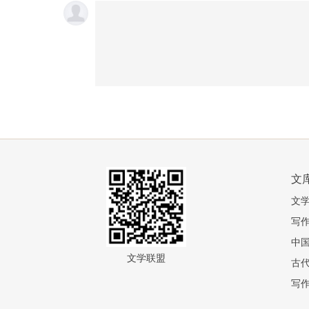
文
文
写
中
文学联盟
古
写