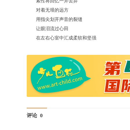
索性将回忆一并丢弃
对着无垠的远方
用指尖划开声音的裂缝
让眼泪流过心田
在左右心室中汇成柔软和坚强
评论
0