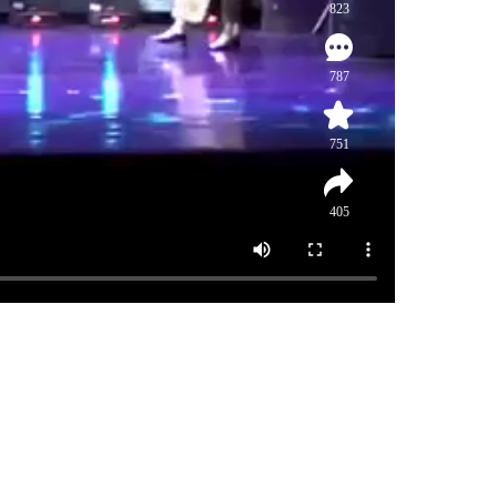
823
787
751
405