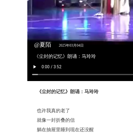
@夏陌
2025年03月04日
《尘封的记忆》朗诵：马玲玲
《尘封的记忆》朗诵：马玲玲
也许我真的老了
就像一封折叠的信
躺在抽屉里睡到现在还没醒