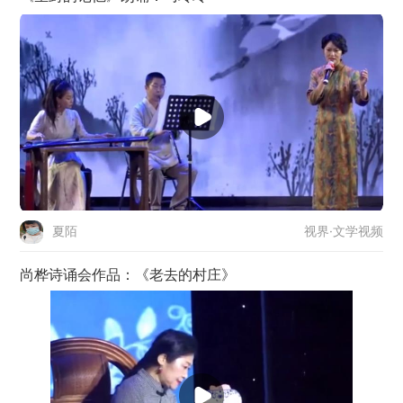
视界·文学视频
夏陌
尚桦诗诵会作品：《老去的村庄》