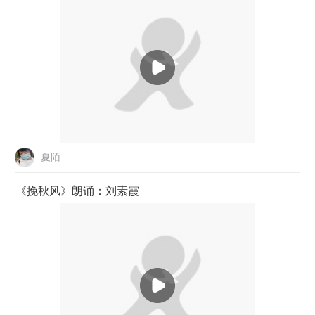
夏陌
《挽秋风》朗诵：刘素霞