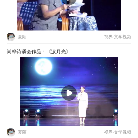
视界·文学视频
夏陌
尚桦诗诵会作品：《泼月光》
视界·文学视频
夏陌