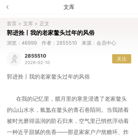
文库
首页
>
文库
> 正文
郭进拴丨我的老家鳌头过年的风俗
浏览：46999 作者：2855510 来源：会员中心
2855510
关注
2026-02-10
郭进拴丨我的老家鳌头过年的风俗
在我的记忆里，腊月里的寒意浸透了老家鳌头
的山山水水，氤氲在鳌头的青石巷陌间。当我踏着
被时光磨得温润的阶石归来，空气里已悄然浮动着
一种近乎甜腻的焦香——那是家家户户熬糖环、炸