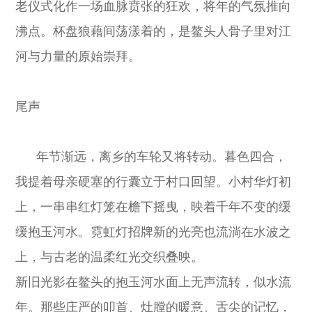
老仪式化作一场血脉贲张的狂欢，将年的气氛推向
沸点。杯盘狼藉间荡漾着的，是鳌头人骨子里对江
河与力量的原始崇拜。
尾声
年节渐远，离乡的车轮又将转动。暮色四合，
我提着母亲硬塞的行囊立于村口回望。小村华灯初
上，一串串红灯笼在檐下摇曳，映着千年不变的缓
缓抱玉河水。霓虹灯招牌新的光亮也流淌在水波之
上，与古老的温柔红光交织叠映。
新旧光影在鳌头的抱玉河水面上无声流转，似水流
年。那些庄严的叩首、灶膛的暖意、舌尖的记忆，