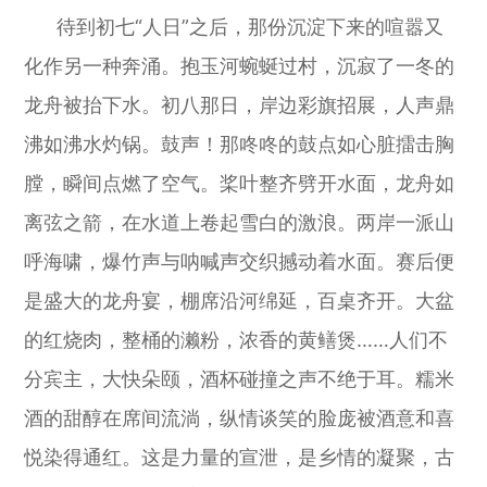
待到初七“人日”之后，那份沉淀下来的喧嚣又
化作另一种奔涌。抱玉河蜿蜒过村，沉寂了一冬的
龙舟被抬下水。初八那日，岸边彩旗招展，人声鼎
沸如沸水灼锅。鼓声！那咚咚的鼓点如心脏擂击胸
膛，瞬间点燃了空气。桨叶整齐劈开水面，龙舟如
离弦之箭，在水道上卷起雪白的激浪。两岸一派山
呼海啸，爆竹声与呐喊声交织撼动着水面。赛后便
是盛大的龙舟宴，棚席沿河绵延，百桌齐开。大盆
的红烧肉，整桶的濑粉，浓香的黄鳝煲……人们不
分宾主，大快朵颐，酒杯碰撞之声不绝于耳。糯米
酒的甜醇在席间流淌，纵情谈笑的脸庞被酒意和喜
悦染得通红。这是力量的宣泄，是乡情的凝聚，古