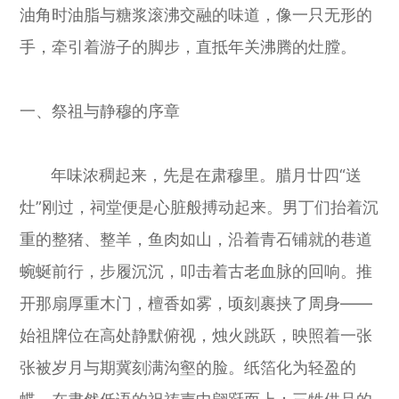
油角时油脂与糖浆滚沸交融的味道，像一只无形的
手，牵引着游子的脚步，直抵年关沸腾的灶膛。
一、祭祖与静穆的序章
年味浓稠起来，先是在肃穆里。腊月廿四“送
灶”刚过，祠堂便是心脏般搏动起来。男丁们抬着沉
重的整猪、整羊，鱼肉如山，沿着青石铺就的巷道
蜿蜒前行，步履沉沉，叩击着古老血脉的回响。推
开那扇厚重木门，檀香如雾，顷刻裹挟了周身——
始祖牌位在高处静默俯视，烛火跳跃，映照着一张
张被岁月与期冀刻满沟壑的脸。纸箔化为轻盈的