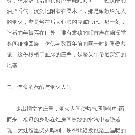
蝶，在肃然低语的祝祷声中翩跹而上；三牲供品的
油脂香气，沉沉地附着在梁木上，那是敬献给先人
的烟火，亦是烙在后人心底的虔诚印记。那一刻，
喧嚣的年被隔在门外，唯有肃穆的叩首声在幽深堂
奥间碰撞回旋，仿佛与数百年前的同一时刻重叠共
振。这份根植于血脉的庄严，是鳌头年俗最深沉的
地基。
二、年食的酝酿与烟火人间
走出祠堂的庄重，烟火人间便热气腾腾地扑面
而来。祖母的身影在灶房间缭绕的水汽中若隐若
现，大灶膛里柴火哔剥，映得她银发也染上温暖的