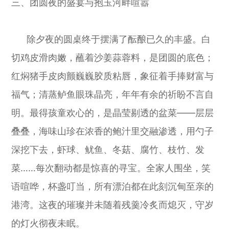
三、团圆夜的盛宴与抱玉河畔喧嚣
除夕夜的圆桌终于摆满了酝酿已久的丰盛。白
切鸡皮滑肉嫩，蘸着沙姜蒜蓉料，是团圆的底色；
红焖猪手皮肉颤巍巍胶质粘唇，象征着手捧财富与
福气；清蒸鲈鱼眼珠晶亮，年年有余的祈盼不言自
明。最得孩童欢心的，是晶莹剔透的盆菜——层层
叠叠，海味山珍在浓香的鲍汁里交融渗透，用勺子
深挖下去，虾球、鱿鱼、冬菇、腐竹、枝竹、发
菜……每次翻动都是惊喜的寻宝。全家人围坐，笑
语喧哗，杯盏叮当，所有漂泊都在此刻沉甸至亲的
港湾。这夜的璀璨并未随着残羹冷炙而熄灭，守岁
的灯火彻夜未眠。