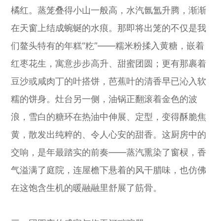
橘红。蒸笼叠得小山一般高，水汽氤氲升腾，渐渐
在天窗上结成蜿蜒的水痕。那即将出笼的不仅是我
们鳌头特有的年糕“籺”——糯米粉揉入黄糖，嵌着
红枣花生，寓意步步高升、甜蜜团圆；更有那裹着
豆沙或咸肉丁的叶搭饼，芭蕉叶的清香早已沁入软
糯的饼身。灶台另一侧，油锅正翻滚着金色的波
浪，雪白的糖环在热油中伸展、定型，变得酥脆焦
黄，散发出纯粹的、令人心安的甜香。这厨房中的
交响，是年最踏实的前奏——蒸汽熏染了窗棂，香
气溢满了庭院，连屋檐下悬着的风干腊味，也仿佛
在这饱含生机的暖融融里舒展了筋骨。