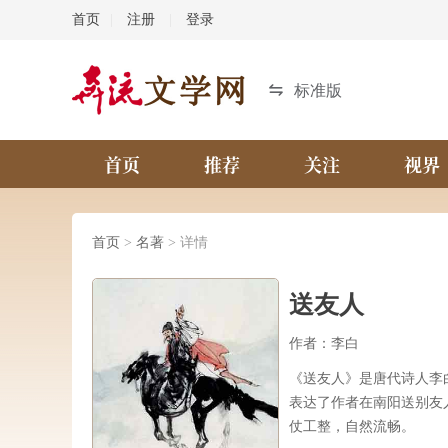
首页
|
注册
|
登录
标准版
首页
推荐
关注
视界
首页
>
名著
> 详情
送友人
作者：李白
《送友人》是唐代诗人李
表达了作者在南阳送别友
仗工整，自然流畅。