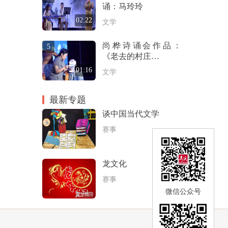
诵：马玲玲
02:22
文学
尚桦诗诵会作品：
5
《老去的村庄…
01:16
文学
最新专题
谈中国当代文学
赛事
龙文化
赛事
微信公众号