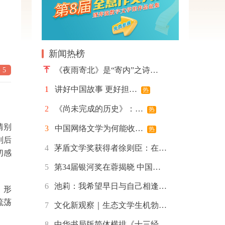
新闻热榜
《夜雨寄北》是“寄内”之诗…
 5
1
讲好中国故事 更好担…
热
2
《尚未完成的历史》：…
热
情别
3
中国网络文学为何能收…
热
别后
4
茅盾文学奖获得者徐则臣：在…
切感
5
第34届银河奖在蓉揭晓 中国…
6
池莉：我希望早日与自己相逢…
，形
流荡
7
文化新观察｜生态文学生机勃…
8
中华书局版简体横排《十三经…