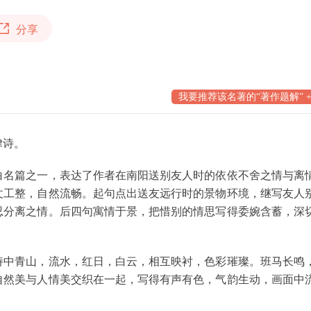
分享
我要推荐该名著的“著作题解” +
律诗。
名篇之一，表达了作者在南阳送别友人时的依依不舍之情与离
仗工整，自然流畅。起句点出送友远行时的景物环境，继写友人
忍分离之情。后四句寓情于景，把惜别的情思写得委婉含蓄，深
中青山，流水，红日，白云，相互映衬，色彩璀璨。班马长鸣
自然美与人情美交织在一起，写得有声有色，气韵生动，画面中