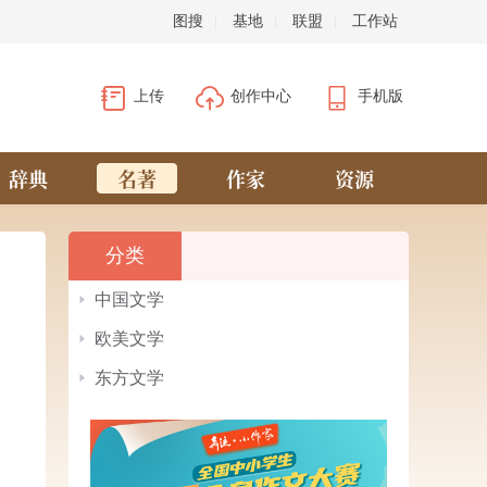
图搜
|
基地
|
联盟
|
工作站
上传
创作中心
手机版
辞典
名著
作家
资源
分类
中国文学
欧美文学
东方文学