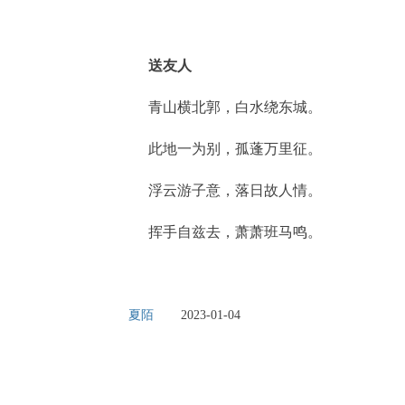
送友人
青山横北郭，白水绕东城。
此地一为别，孤蓬万里征。
浮云游子意，落日故人情。
挥手自兹去，萧萧班马鸣。
夏陌
2023-01-04