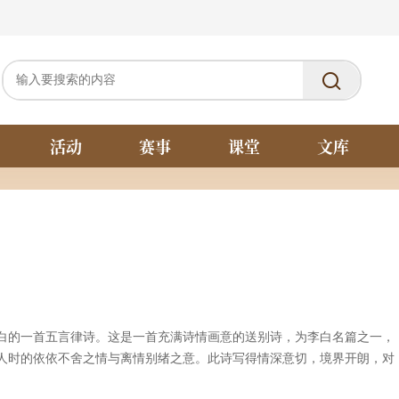
活动
赛事
课堂
文库
白的一首五言律诗。这是一首充满诗情画意的送别诗，为李白名篇之一，
人时的依依不舍之情与离情别绪之意。此诗写得情深意切，境界开朗，对