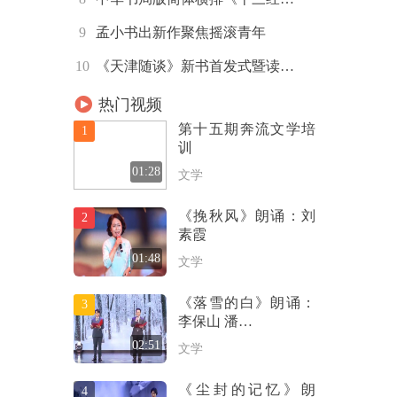
9
孟小书出新作聚焦摇滚青年
10
《天津随谈》新书首发式暨读…
热门视频
第十五期奔流文学培
1
训
01:28
文学
《挽秋风》朗诵：刘
2
素霞
01:48
文学
《落雪的白》朗诵：
3
李保山 潘…
02:51
文学
《尘封的记忆》朗
4