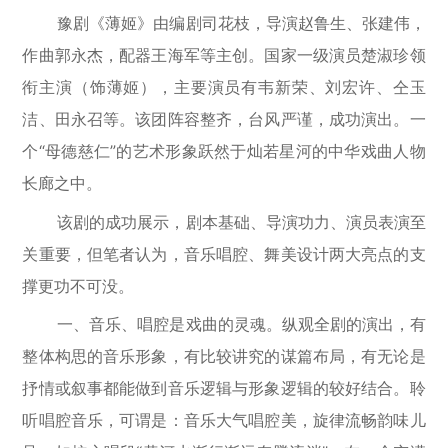
豫剧《薄姬》由编剧司花枝，导演赵鲁生、张建伟，
作曲郭永杰，配器王海军等主创。国家一级演员楚淑珍领
衔主演（饰薄姬），主要演员有韦新荣、刘宏许、仝玉
洁、田永召等。该团阵容整齐，台风严谨，成功演出。一
个“母德慈仁”的艺术形象跃然于灿若星河的中华戏曲人物
长廊之中。
该剧的成功展示，剧本基础、导演功力、演员表演至
关重要，但笔者认为，音乐唱腔、舞美设计两大亮点的支
撑更功不可没。
一、音乐、唱腔是戏曲的灵魂。纵观全剧的演出，有
整体构思的音乐形象，有比较讲究的谋篇布局，有无论是
抒情或叙事都能做到音乐逻辑与形象逻辑的较好结合。聆
听唱腔音乐，可谓是：音乐大气唱腔美，旋律流畅韵味儿