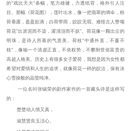
的“戏比天大”条幅，笔力雄健，力透纸背，格外引人注
目。那幅《荷花图》，莲叶出水，像一把翡翠的绸伞，粉
荷垂露，盈盈欲滴；白荷带雨，皎皎无瑕。难怪古人赞颂
荷花“出淤泥而不染，濯清涟而不妖”。荷花像一颗出尘的
明珠，是诗人所慕的气质美。荷枝“中通外直，不蔓不
枝”．像喻一个清虚正直，不依权势，不攀附世俗富贵的
高超人格美。历史上有很多女子爱荷，我想是因为女性都
希望对爱情和人生的追求，就像荷花一样的皎沽，保有冰
心雪操般的晶莹纯净。
一位名叫张锡荣的剧作家作的一首藏头诗是这样写
的：
楚楚动人情又真，
淑慧贤良玉洁心。