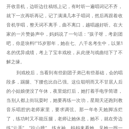
开收音机，边听边往稿纸上记，有时听一遍唱词记不齐，
就下一次再听再记，记了满满几本子唱词，然后再跟着收
音机学唱，整天词不离手，曲不离口，越唱越好听。在大
家的一片赞扬声中，妈妈说了一句话：“孩子呀，考剧团
吧，你是块料!”15岁那年，她在七、八千名考生中，以第1
名的优异成绩，考上了宝丰戏校，从此便与戏曲结下了不
解之缘。
到戏校后，当看到有些剧团子弟已有些基础，会的唱
段多，踢腿、下腰也比自己强。这位聪明而又不甘居人后
的小姑娘便没了午休，夜里熄灯后，她打着手电学简谱，
当别人都上街玩耍时，她要再练一次功，星期天还跑到教
音乐唱腔的老师家里，要求调弦。那一年冬天她脚冻烂
了，练功时又不能压腿，老师让她休息，她不，就在旁边
练“云手”、“拉山膀”、练水袖。妈妈来看她，见她一拐一