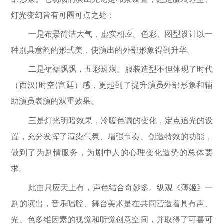
灯光变幻皆有可圈可点之处：
一是布景简洁大气，虚实相应。色彩、图型设计以一
种别具意韵的形式美，使演出的外部形象得到升华。
二是裙裾飘飘，五彩斑斓。服装造型不但体现了时代
（西汉)时空(宫廷）感，更起到了提升演员外部形象和辅
助演员表演的双重效果。
三是灯光明暗效果，冷暖色调的变化，定点追光的设
置，充分发挥了渲染气氛、增强节奏、创造特效的功能，
做到了为剧情服务，为剧中人的心理变化造势的总体要
求。
此曲只应天上有，声色结合奇妙多。纵观《薄姬》一
剧的演出，音乐唱腔、舞台美术是在共同营造着具有声、
光、色多维因素的视觉和听觉创意空间，并取得了可喜可