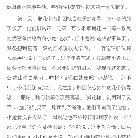
她眼前不停地晃动。年轻的小楚有生以来第一次失眠了。
第二天，那几个为剧团找台柱子的领导，把小楚约到
了饭店，他们以转正、定级，可以带家属迁户口等一系列
的优惠条件轮番向小楚“进攻”，但小楚说“这些都不重要，
我很想到更高一级的艺术院校去学习。”一听这话那位局
长高兴地说： “太好了，过了年省艺术学校就有个各地剧
团尖子演员培训班，你只要到我们团去，我现在就表态，
公费让你去学习，咋样?咱现在就走吧!”小楚说：“那不
行，今晚我还有演出，现在走了剧团怎么办?”这几个领导
说： “那好，我们就等你演完再说。”就这样，剧团到了灵
宝，他们追到灵宝，剧团到了渑池，他们又追到了渑池，
小楚看实在没法子，就说这也不给剧团和我家长说一声?
那几个领导迫不及待地说： “不能说，这事你不懂，回头
我们再向剧团和你家长说。”边说边连拉带扯地把小楚拉