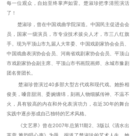
每一位观众，自始至终掌声如雷。楚淑珍把李清照演活
了！
楚淑珍，曾在中国戏曲学院深造。中国民主促进会会
员，国家一级演员，市专业技术拔尖人才，市三八红旗
手。现为平顶山市九届人大常委、中国戏剧家协会会员、
中国戏曲表演协会会员、河南省戏剧家协会会员、平顶山
市戏剧家协会副主席、平顶山市书画院画师、永城市豫剧
团名誉团长。
楚淑珍曾演过40多部大型古代戏和现代戏。她扮相
俊美，嗓音甜润、委婉缠绵，刻画人物细腻传神、不温不
火，具有较高的内在和外化表演功力，在近30年的舞台
实践中逐步形成自己独特的艺术风格。
《文艺界》曾在2007年总第11期2、3版以《清水出
芙蓉 雅韵唱心声》为题，报道了楚淑珍的艺术人生，她