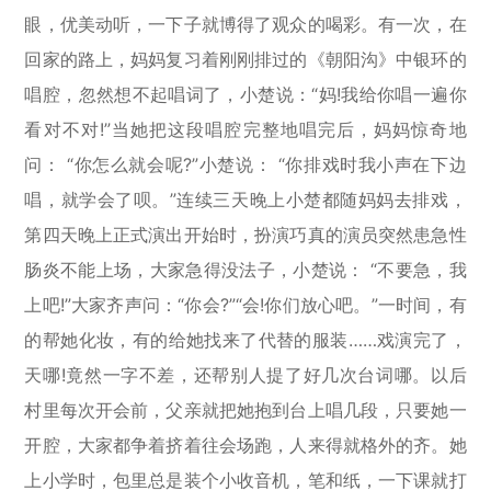
眼，优美动听，一下子就博得了观众的喝彩。有一次，在
回家的路上，妈妈复习着刚刚排过的《朝阳沟》中银环的
唱腔，忽然想不起唱词了，小楚说：“妈!我给你唱一遍你
看对不对!”当她把这段唱腔完整地唱完后，妈妈惊奇地
问： “你怎么就会呢?”小楚说： “你排戏时我小声在下边
唱，就学会了呗。”连续三天晚上小楚都随妈妈去排戏，
第四天晚上正式演出开始时，扮演巧真的演员突然患急性
肠炎不能上场，大家急得没法子，小楚说： “不要急，我
上吧!”大家齐声问：“你会?”“会!你们放心吧。”一时间，有
的帮她化妆，有的给她找来了代替的服装……戏演完了，
天哪!竟然一字不差，还帮别人提了好几次台词
哪
。以后
村里每次开会前，父亲就把她抱到台上唱几段，只要她一
开腔，大家都争着挤着往会场跑，人来得就格外的齐。她
上小学时，包里总是装个小收音机，笔和纸，一下课就打