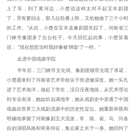
上了车，到了黄河边，小楚说这样太对不起宝丰剧团
了，哭有要回去，那几位轮番上阵，又给她做了三个小时
的工作。”从此，小楚在宝丰县豫剧团失踪了，河南省三
门峡市豫团多了位台柱子。今天回忆起此事，小楚笑着
说： “现在想想当时我好像被‘绑架’了一样。”
走进中国戏曲学院
半年后，三门峡市文化局、豫剧团领导兑现了承诺，
小楚愿来到了河南省艺术学校尖子班进修深造。她一头扎
进了艺术海洋，做起了学生，没日没夜地练，从艺术理论
到专业表演，她如饥似渴地学，她从戏剧史中弄通了中国
戏曲在世界三大戏剧流派中的历史性定位。她重新审视和
明确地掌握了河南豫剧五大流派，常、陈、崔、马、闫各
自的演唱风格和审美特征，集众家之长于一身。她回到了