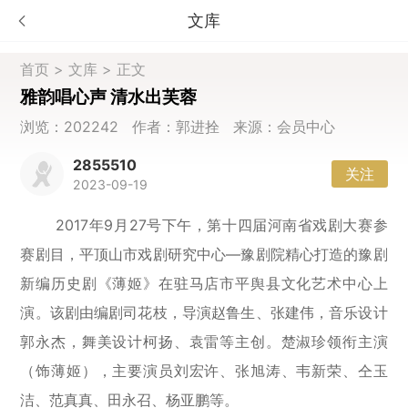
文库
首页
>
文库
> 正文
雅韵唱心声 清水出芙蓉
浏览：202242 作者：郭进拴 来源：会员中心
2855510
关注
2023-09-19
2017年9月27号下午，第十四届河南省戏剧大赛参
赛剧目，平顶山市戏剧研究中心—豫剧院精心打造的豫剧
新编历史剧《薄姬》在驻马店市平舆县文化艺术中心上
演。该剧由编剧司花枝，导演赵鲁生、张建伟，音乐设计
郭永杰，舞美设计柯扬、袁雷等主创。楚淑珍领衔主演
（饰薄姬），主要演员刘宏许、张旭涛、韦新荣、仝玉
洁、范真真、田永召、杨亚鹏等。