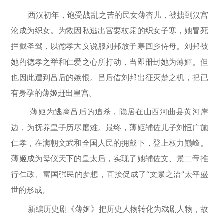
西汉初年，饱受战乱之苦的民女薄杏儿，被掳到汉宫
沦成为织女。为救因私逃出宫要杖毙的织女子寒，她冒死
拦截圣驾，以德孝大义说服刘邦放子寒回乡侍母。刘邦被
她的德孝之举和仁爱之心所打动，当即册封她为薄姬。但
也因此遭到吕后的嫉恨。吕后借刘邦出征灭楚之机，把已
有身孕的薄姬赶出皇宫。
薄姬为逃离吕后的追杀，隐居在山西河曲县黄河岸
边，为抚养皇子历尽磨难。最终，薄姬辅佐儿子刘恒广施
仁孝，在满朝文武和全国人民的拥戴下，登上权力巅峰。
薄姬成为母仪天下的皇太后，实现了她辅佐文、景二帝推
行仁政、富国强民的梦想，直接促成了“文景之治”太平盛
世的形成。
新编历史剧《薄姬》把历史人物转化为戏剧人物，故