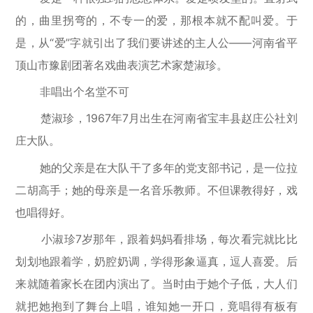
的，曲里拐弯的，不专一的爱，那根本就不配叫爱。于
是，从“爱”字就引出了我们要讲述的主人公——河南省平
顶山市豫剧团著名戏曲表演艺术家楚淑珍。
非唱出个名堂不可
楚淑珍，1967年7月出生在河南省宝丰县赵庄公社刘
庄大队。
她的父亲是在大队干了多年的党支部书记，是一位拉
二胡高手；她的母亲是一名音乐教师。不但课教得好，戏
也唱得好。
小淑珍7岁那年，跟着妈妈看排场，每次看完就比比
划划地跟着学，奶腔奶调，学得形象逼真，逗人喜爱。后
来就随着家长在团内演出了。当时由于她个子低，大人们
就把她抱到了舞台上唱，谁知她一开口，竟唱得有板有