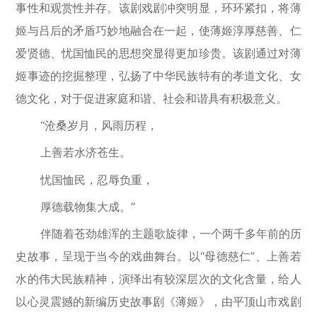
事性和观赏性并存。该剧戏剧冲突明显，环环紧扣，将薄
姬与吕后的矛盾巧妙地融合在一起，使薄姬淳厚慈善、仁
爱贤德、忧国恤民的思想突显得更加珍贵。该剧通过对薄
姬事迹的挖掘整理，弘扬了中华民族特有的孝道文化、女
德文化，对于促进家庭和谐、社会和谐具有积极意义。
“沧桑岁月，风雨历程，
上善若水济苍生。
忧国恤民，忍辱负重，
厚德载物集大成。”
伴随着苍劲雄浑的主题歌旋律，一个两千多年前的历
史故事，呈现于当今的戏曲舞台。以“母德慈仁”、上善若
水的伟大民族精神，演绎出有较深层次的文化含量，给人
以心灵震撼的新编历史故事剧《薄姬》，由平顶山市戏剧