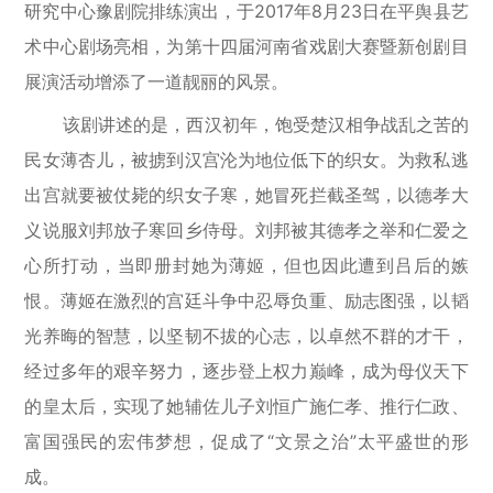
研究中心豫剧院排练演出，于2017年8月23日在平舆县艺
术中心剧场亮相，为第十四届河南省戏剧大赛暨新创剧目
展演活动增添了一道靓丽的风景。
该剧讲述的是，西汉初年，饱受楚汉相争战乱之苦的
民女薄杏儿，被掳到汉宫沦为地位低下的织女。为救私逃
出宫就要被仗毙的织女子寒，她冒死拦截圣驾，以德孝大
义说服刘邦放子寒回乡侍母。刘邦被其德孝之举和仁爱之
心所打动，当即册封她为薄姬，但也因此遭到吕后的嫉
恨。薄姬在激烈的宫廷斗争中忍辱负重、励志图强，以韬
光养晦的智慧，以坚韧不拔的心志，以卓然不群的才干，
经过多年的艰辛努力，逐步登上权力巅峰，成为母仪天下
的皇太后，实现了她辅佐儿子刘恒广施仁孝、推行仁政、
富国强民的宏伟梦想，促成了“文景之治”太平盛世的形
成。