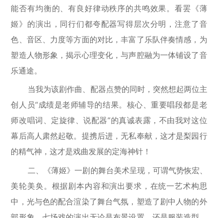
能否有均衡的、有良好律动秩序的共鸣效果。看罢《薄
姬》的演出，同行们都夸配器写得层次分明，注意了音
色、音区、力度等方面的对比，丰富了乐队伴奏情感，为
塑造人物形象，揭示心理变化，与声腔融为一体铺设了音
乐通途。
当我为该剧作曲、配器点赞的同时，突然想起两位主
创人员“成绩是老师辅导的结果。核心、重要唱段都是老
师改唱词、定旋律、说配器”的真诚表露，不由我对这位
幕后高人肃然起敬。提携后进，无私奉献，这才是梨园行
的精气神，这才是戏曲发展的定海神针！
二、《薄姬》一剧的舞台美术呈现，可谓气势恢宏、
美轮美奂。根据剧本内容和演出要求，在统一艺术构思
中，光与色的配合渲染了舞台气氛，塑造了剧中人物的外
部形象。七场戏的演出无论是布景设置，还是服装造型、