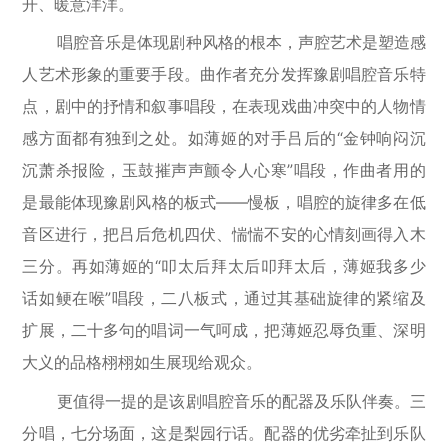
开、暖意洋洋。
唱腔音乐是体现剧种风格的根本，声腔艺术是塑造感
人艺术形象的重要手段。曲作者充分发挥豫剧唱腔音乐特
点，剧中的抒情和叙事唱段，在表现戏曲冲突中的人物情
感方面都有独到之处。如薄姬的对手吕后的“金钟响闷沉
沉萧杀报险，玉鼓摧声声颤令人心寒”唱段，作曲者用的
是最能体现豫剧风格的板式——慢板，唱腔的旋律多在低
音区进行，把吕后危机四伏、惴惴不安的心情刻画得入木
三分。再如薄姬的“叩太后拜太后叩拜太后，薄姬我多少
话如鲠在喉”唱段，二八板式，通过其基础旋律的紧缩及
扩展，二十多句的唱词一气呵成，把薄姬忍辱负重、深明
大义的品格栩栩如生展现给观众。
更值得一提的是该剧唱腔音乐的配器及乐队伴奏。三
分唱，七分场面，这是梨园行话。配器的优劣牵扯到乐队