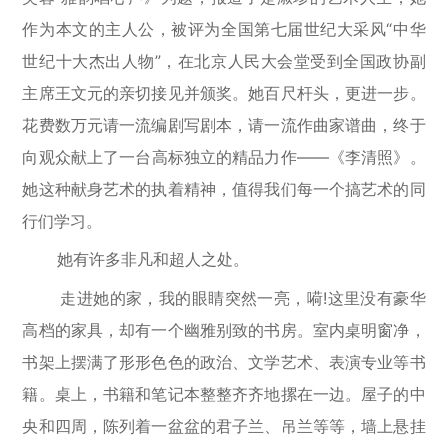
作为本文的主人公，被评为全国第七届世纪大采风“中华
世纪十大杰出人物”，在北京人民大会堂受到全国政协副
主席王文元的亲切接见并颁奖。她
百尺杆头
，更进一步。
花费数万元请一流编剧写剧本，请一流作曲家谱曲，终于
向观众献上了一台高标独立的精品力作——《李清照》。
她这种献身艺术的执着精神，值得我们每一个搞艺术的同
行们学习。
她有许多非凡和超人之处。
走进她的家，我的眼睛突然一亮，嗬!这里没有豪华
高档的家具，却有一个幽雅别致的书房。室内桌明窗净，
书架上摆满了形形色色的政治、文学艺术、表演专业等书
籍。桌上，书籍和笔记本整整齐齐地摞在一边。屋子的中
央和四周，陈列着一盆盆的君子兰、吊兰等等，墙上悬挂