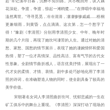
起“常记溪亭日暮，沉醉不知归路。兴尽晚回舟，误入藕
花深处。争渡，争渡，惊起一滩鸥鹭……”在弹唱中幸福地
溘然离世。“寻寻觅觅，冷冷清清，凄凄惨惨戚戚……梧桐
更兼细雨，到黄昏，点点滴滴。这次第，怎一个愁字了
得！”豫剧《李清照》分别用李清照少女、中年、晚年时
期的几个片段，再现了她坎坷凄苦的人生。通过对她的清
愁、家愁、国愁的情节展示，表现了她的凄婉情怀和爱国
热情，塑了一位才高情深、品性高洁、富有气节的古代女
性形象。全剧情节曲折感人，语言优美抒情，展现出了一
代才女的柔情、才情、衷情。剧中多处巧妙地化用了李清
照的诗词，在准确塑造人物的同时，使全剧具备了较高的
美学价值。
宋朝著名女词人李清照曲折坎坷、忧郁悲戚的一生在
矿工俱乐中的舞台上重现。《李清照》深深打动了现场的