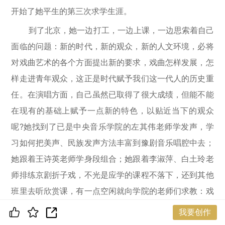
开始了她平生的第三次求学生涯。
到了北京，她一边打工，一边上课，一边思索着自己
面临的问题：新的时代，新的观众，新的人文环境，必将
对戏曲艺术的各个方面提出新的要求，戏曲怎样发展，怎
样走进青年观众，这正是时代赋予我们这一代人的历史重
任。在演唱方面，自己虽然已取得了很大成绩，但能不能
在现有的基础上赋予一点新的特色，以贴近当下的观众
呢?她找到了已是中央音乐学院的左其伟老师学发声，学
习如何把美声、民族发声方法丰富到豫剧音乐唱腔中去；
她跟着王诗英老师学身段组合；她跟着李淑萍、白土玲老
师排练京剧折子戏，不光是应学的课程不落下，还到其他
班里去听欣赏课，有一点空闲就向学院的老师们求教：戏
曲艺术向何处发展、地方戏应该怎样改革?包括艺术表演
我要创作
团体体制改革也在她的求教之中。