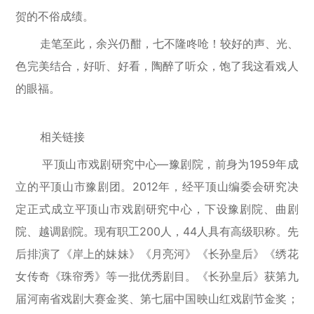
贺的不俗成绩。
走笔至此，余兴仍酣，七不隆咚呛！较好的声、光、
色完美结合，好听、好看，陶醉了听众，饱了我这看戏人
的眼福。
相关链接
平顶山市戏剧研究中心—豫剧院，前身为1959年成
立的平顶山市豫剧团。2012年，经平顶山编委会研究决
定正式成立平顶山市戏剧研究中心，下设豫剧院、曲剧
院、越调剧院。现有职工200人，44人具有高级职称。先
后排演了《岸上的妹妹》《月亮河》《长孙皇后》《绣花
女传奇《珠帘秀》等一批优秀剧目。《长孙皇后》获第九
届河南省戏剧大赛金奖、第七届中国映山红戏剧节金奖；