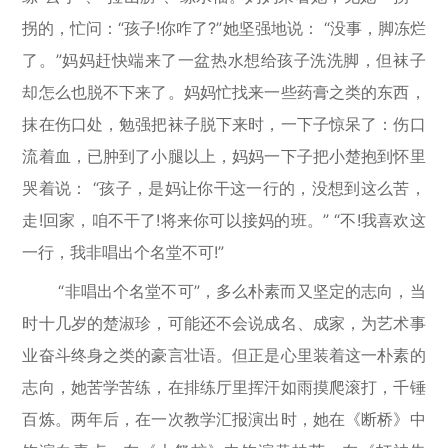
拐的，忙问：“孩子!你咋了?”她坚强地说： “没事，脚冻烂
了。”妈妈赶快端来了一盆热水想给孩子洗洗脚，但袜子
却怎么也脱不下来了。妈妈忙找来一些药膏之类的东西，
抹在伤口处，勉强把袜子脱下来时，一下子惊呆了：伤口
流着血，已肿到了小腿以上，妈妈一下子把小楚抱到怀里
哭着说： “孩子，是妈让你干这一行的，没想到这么苦，
走!回家，咱不干了!将来你可以接妈的班。” “不!我喜欢这
一行，我非唱出个名堂不可!”
“非唱出个名堂不可”，多么朴素而又坚定的志向，当
时十几岁的楚淑珍，可能还不会说成名、成家，为艺术事
业奋斗终身之类的豪言壮语。但正是心里装着这一朴素的
志向，她苦学苦练，在排练厅里挥汗如雨摸爬滚打，千锤
百炼。两年后，在一次教学汇报演出时，她在《断桥》中