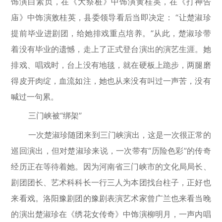
饰演白素贞，在《大祭桩》中饰演黄桂英，在《打神告
庙》中饰演敫桂英，县委领导看后当即决定： “让楚淑珍
提前毕业进剧团，给她排戏重点培养。”从此，楚淑珍带
着没有毕业的遗憾，走上了正式登台演出的演艺生涯。她
排戏、唱戏时，台上没有地毯，就在硬板上跪步，两腿磨
得皮开肉绽，血流如注，她也从来没有叫过一声苦，没有
喊过一句累。
三门峡被“绑架”
一次楚淑珍随团来到三门峡演出，这是一次很正常的
巡回演出，但对楚淑珍来说，一次带有“历险色彩”的传奇
经历正在等待着她。因为河南省三门峡市的文化局局长、
剧团团长、艺术科科长一行三人为本团找台柱子，正好也
来看戏。洛阳豫剧团的豫剧表演艺术家曾广兰也来看当晚
的演出楚淑珍在《绣花女传奇》中饰演柳明月，一声内唱