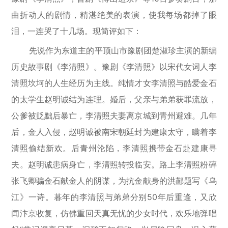
曲折动人的剧情，精湛绝美的表演，使我每场都掉了眼
泪，一连哭了十几场。现简评如下：
先说作为东道主的平顶山市豫剧团楚淑珍主演的新编
历史故事剧《李清照》。豫剧《李清照》以宋代女词人李
清照坎坷的人生经历为主线。纯情才女李清照与酷爱金石
的太学生赵明诚结为连理。婚后，父亲与弟弟获罪流放，
公爹被贬黜后暴亡，李清照夫妻离京城到青州避难。几年
后，金人入侵，赵明诚被南宋朝廷封为建康太守，瞒着李
清照偷结新欢。后青州沦陷，李清照携带金石赴建康寻
夫。赵明诚患病身亡，李清照转投临安。路上李清照粉碎
张飞卿骗金石献金人的阴谋，为抗金献身的洪酀题写《乌
江》一诗。暮年的李清照与弟弟分别50年后重逢，又欣
闻汴京收复，仿佛重回天真无忧的少女时代，欢乐地弹唱