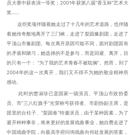
员大赛中获表演一等奖；2001年获第八届“香玉杯”艺术大
奖……
这些奖项伴随着她走过了十几年的艺术道路，也伴随
着她传奇般地离开了三门峡，走进了梨园豫剧团，走进了
平顶山市豫剧团。每次离开原因可能不同，面对剧团固有
的矛盾和陋习，她选择的不是参与，而是回避、离开，目
的只有一个： “为了我的艺术青春不被耽搁”。然而，到了
2004年的这一次离开，我们又不得不为她的敬业精神所
感动。
此时的楚淑珍已是国家一级演员、平顶山市政协委
员、市“三八红旗手”光荣称号获得者、市剧协副主席，是
团里的台柱子、“梨园春”特邀演员，由于某种因素，为了
避开种种事非，将来更好的发展戏曲事业，她自费走进了
中国戏曲学院，向最高学府问询戏曲向何处发展的答案，