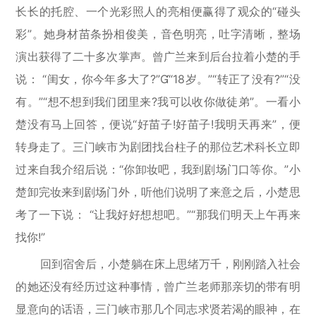
长长的托腔、一个光彩照人的亮相便赢得了观众的“碰头
彩”。她身材苗条扮相俊美，音色明亮，吐字清晰，整场
演出获得了二十多次掌声。曾广兰来到后台拉着小楚的手
说： “闺女，你今年多大了?”“18岁。”“转正了没有?”“没
有。”“想不想到我们团里来?我可以收你做徒弟”。一看小
楚没有马上回答，便说“好苗子!好苗子!我明天再来”，便
转身走了。三门峡市为剧团找台柱子的那位艺术科长立即
过来自我介绍后说：“你卸妆吧，我到剧场门口等你。”小
楚卸完妆来到剧场门外，听他们说明了来意之后，小楚思
考了一下说： “让我好好想想吧。”“那我们明天上午再来
找你!”
回到宿舍后，小楚躺在床上思绪万千，刚刚踏入社会
的她还没有经历过这种事情，曾广兰老师那亲切的带有明
显意向的话语，三门峡市那几个同志求贤若渴的眼神，在