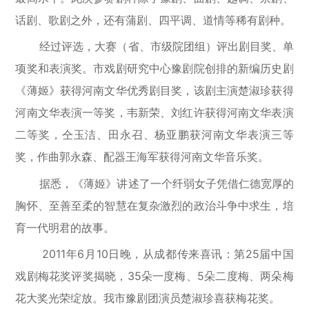
话剧、歌剧之外，还有蒲剧、四平调、道情等稀有剧种。
经过评选，大赛（省、市级院团组）评出剧目奖、单
项奖和表演奖。市戏剧研究中心豫剧院创排的新编历史剧
《薄姬》获得河南文华优秀剧目奖，该剧主演楚淑珍获得
河南文华表演一等奖，韦新荣、刘红许获得河南文华表演
二等奖，仝玉洁、田永召、杨亚鹏获河南文华表演三等
奖，作曲郭永森、配器王海军获得河南文华音乐奖。
据悉，《薄姬》讲述了一个纤弱女子凭借仁德宽厚的
胸怀、至善至柔的智慧在复杂激烈的政治斗争中求生，培
育一代明君的故事。
2011年6月10日晚，从成都传来喜讯：第25届中国
戏剧梅花奖评奖揭晓，35朵一度梅、5朵二度梅、两朵梅
花大奖光荣绽放。我市豫剧团演员楚淑珍喜获梅花奖。