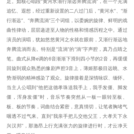
足。如核心唱段“黄河水渐行渐远奔腾流淌”，在一个充满
追忆、遐想，经过重新设置的二八过门后，“黄河水”、“渐
行渐远”、“奔腾流淌”三个词组，以委婉的旋律、鲜明的戏
曲性律动，层层递进至人物的性格和情感历程之中。通过
演员的演唱，犹如悠悠黄河之水就在眼前，又渐行渐远地
奔腾流淌而去。特别是“流淌”的“淌”字声腔，真乃点睛之
笔。曲式从降e调的6音渐渐下滑到四小节的2音，再缓缓
回旋到观众熟悉的豫剧声腔3音上，薄姬那极目远眺、水
势渐弱的精神感染了观众。旋律接着是深情咏叹、缅怀。
当主人公唱到“他把这德孝珠送我手上，我手发僵、脚发
僵，浑身发僵”时，音乐节奏突然从一板一眼转至板、
板、板的节奏，词曲结合紧密，意真情切，让笔者胸堵气
咽透不过气来。直到“我亲手把儿交他父王，大孝天下永
兴汉邦”，那激昂上行充满张力的旋律进行时，才云净天