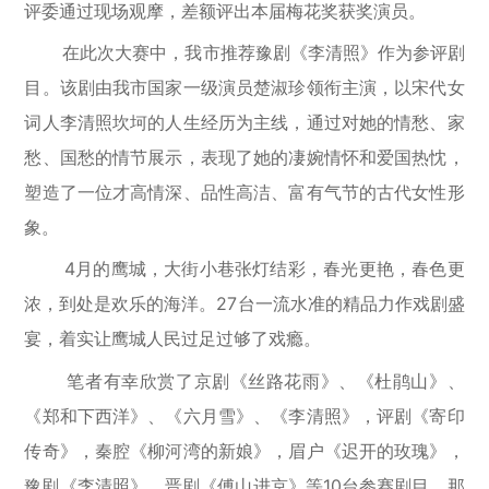
评委通过现场观摩，差额评出本届梅花奖获奖演员。
在此次大赛中，我市推荐豫剧《李清照》作为参评剧
目。该剧由我市国家一级演员楚淑珍领衔主演，以宋代女
词人李清照坎坷的人生经历为主线，通过对她的情愁、家
愁、国愁的情节展示，表现了她的凄婉情怀和爱国热忱，
塑造了一位才高情深、品性高洁、富有气节的古代女性形
象。
4月的鹰城，大街小巷张灯结彩，春光更艳，春色更
浓，到处是欢乐的海洋。27台一流水准的精品力作戏剧盛
宴，着实让鹰城人民过足过够了戏瘾。
笔者有幸欣赏了京剧《丝路花雨》、《杜鹃山》、
《郑和下西洋》、《六月雪》、《李清照》，评剧《寄印
传奇》，秦腔《柳河湾的新娘》，眉户《迟开的玫瑰》，
豫剧《李清照》，晋剧《傅山进京》等10台参赛剧目，那