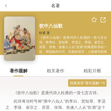
名著
饮中八仙歌
杜甫 著
《饮中八仙歌》是唐代诗人杜甫的一首七言古
诗。将李白、贺知章、李适之、李琎、崔宗之、
苏晋、张旭、焦遂八人从“饮酒”的角度联系在一
起，用追叙的方式，洗炼的语言，人物速写的笔
法，构成一幅栩栩如生的群像图。
著作题解
相关著作
精彩片断
我要推荐"著作题解"+5
《饮中八仙歌》是唐代诗人杜甫的一首七言古诗。
此诗将当时号称“酒中八仙人”的李白、贺知章、李适
之、李琎、崔宗之、苏晋、张旭、焦遂八人从“饮酒”这个