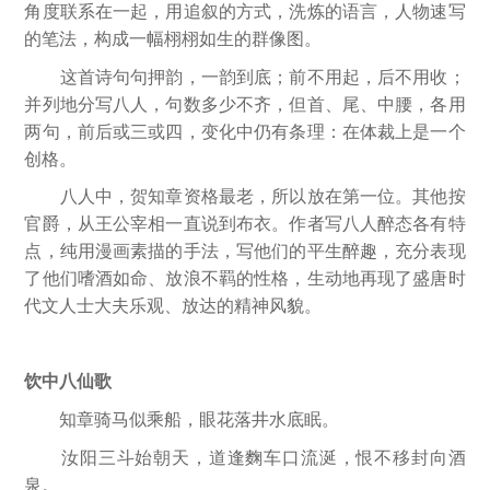
角度联系在一起，用追叙的方式，洗炼的语言，人物速写
的笔法，构成一幅栩栩如生的群像图。
这首诗句句押韵，一韵到底；前不用起，后不用收；
并列地分写八人，句数多少不齐，但首、尾、中腰，各用
两句，前后或三或四，变化中仍有条理：在体裁上是一个
创格。
八人中，贺知章资格最老，所以放在第一位。其他按
官爵，从王公宰相一直说到布衣。作者写八人醉态各有特
点，纯用漫画素描的手法，写他们的平生醉趣，充分表现
了他们嗜酒如命、放浪不羁的性格，生动地再现了盛唐时
代文人士大夫乐观、放达的精神风貌。
饮中八仙歌
知章骑马似乘船，眼花落井水底眠。
汝阳三斗始朝天，道逢麴车口流涎，恨不移封向酒
泉。