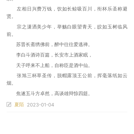
左相日兴费万钱，饮如长鲸吸百川，衔杯乐圣称避
贤。
宗之潇洒美少年，举觞白眼望青天，皎如玉树临风
前。
苏晋长斋绣佛前，醉中往往爱逃禅。
李白斗酒诗百篇，长安市上酒家眠，
天子呼来不上船，自称臣是酒中仙。
张旭三杯草圣传，脱帽露顶王公前，挥毫落纸如云
烟。
焦遂五斗方卓然，高谈雄辩惊四筵。
夏陌
2023-01-04