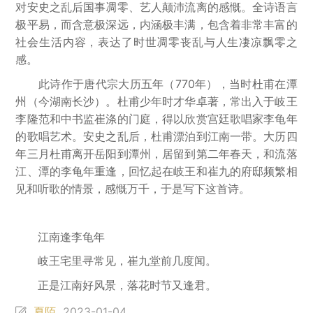
对安史之乱后国事凋零、艺人颠沛流离的感慨。全诗语言
极平易，而含意极深远，内涵极丰满，包含着非常丰富的
社会生活内容，表达了时世凋零丧乱与人生凄凉飘零之
感。
此诗作于唐代宗大历五年（770年），当时杜甫在潭
州（今湖南长沙）。杜甫少年时才华卓著，常出入于岐王
李隆范和中书监崔涤的门庭，得以欣赏宫廷歌唱家李龟年
的歌唱艺术。安史之乱后，杜甫漂泊到江南一带。大历四
年三月杜甫离开岳阳到潭州，居留到第二年春天，和流落
江、潭的李龟年重逢，回忆起在岐王和崔九的府邸频繁相
见和听歌的情景，感慨万千，于是写下这首诗。
江南逢李龟年
岐王宅里寻常见，崔九堂前几度闻。
正是江南好风景，落花时节又逢君。
夏陌
2023-01-04