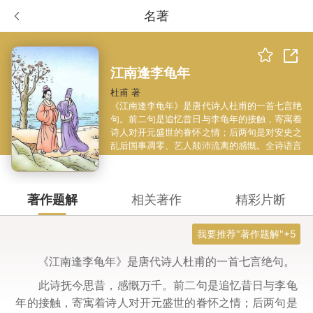
名著
江南逢李龟年
杜甫 著
《江南逢李龟年》是唐代诗人杜甫的一首七言绝
句。前二句是追忆昔日与李龟年的接触，寄寓着
诗人对开元盛世的眷怀之情；后两句是对安史之
乱后国事凋零、艺人颠沛流离的感慨。全诗语言
极平易，而含意极深远，内涵极丰满。
著作题解
相关著作
精彩片断
我要推荐"著作题解"+5
《江南逢李龟年》是唐代诗人杜甫的一首七言绝句。
此诗抚今思昔，感慨万千。前二句是追忆昔日与李龟
年的接触，寄寓着诗人对开元盛世的眷怀之情；后两句是