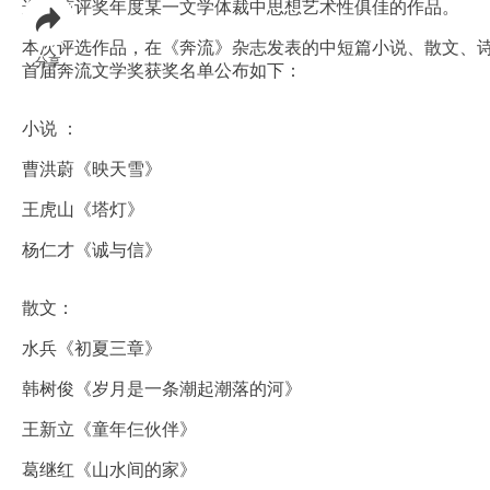
选出该评奖年度某一文学体裁中思想艺术性俱佳的作品。
本次评选作品，在《奔流》杂志发表的中短篇小说、散文、
分享
首届奔流文学奖获奖名单公布如下：
小说 ：
曹洪蔚《映天雪》
王虎山《塔灯》
杨仁才《诚与信》
散文：
水兵《初夏三章》
韩树俊《岁月是一条潮起潮落的河》
王新立《童年仨伙伴》
葛继红《山水间的家》